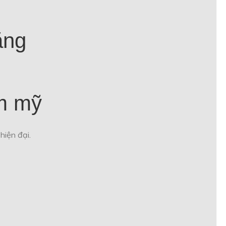
ẳng
ẩm mỹ
hiện đại.