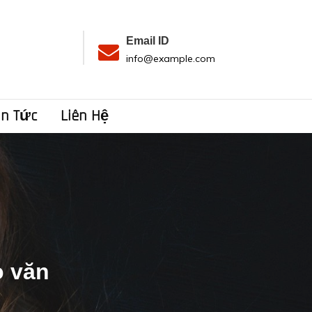
Email ID
7
info@example.com
in Tức
Liên Hệ
o văn