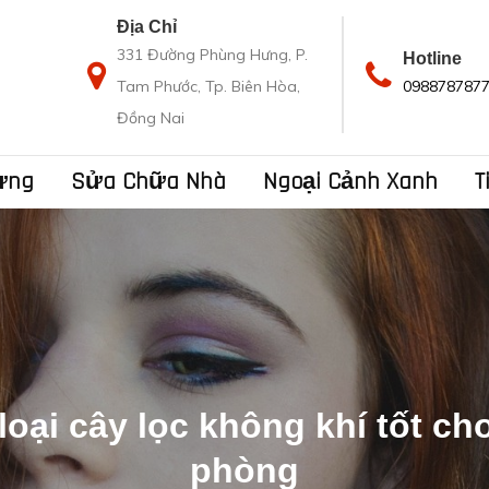
Địa Chỉ
331 Đường Phùng Hưng, P.
Hotline
Tam Phước, Tp. Biên Hòa,
098878787
Đồng Nai
ựng
Sửa Chữa Nhà
Ngoại Cảnh Xanh
T
loại cây lọc không khí tốt ch
phòng