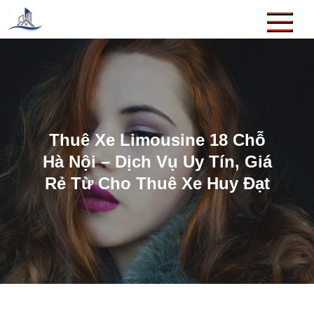
Skip
to
Thiết Kế Xây Dựng Thanh
Công Ty TNHH Thiết Kế Xây Dựng Thanh Chương
content
Chương
Thuê Xe Limousine 18 Chỗ
Hà Nội – Dịch Vụ Uy Tín, Giá
Rẻ Từ Cho Thuê Xe Huy Đạt