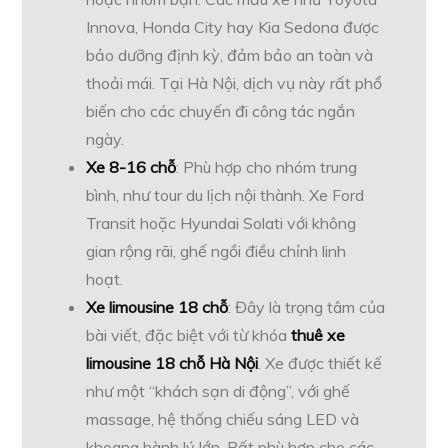
Innova, Honda City hay Kia Sedona được
bảo dưỡng định kỳ, đảm bảo an toàn và
thoải mái. Tại Hà Nội, dịch vụ này rất phổ
biến cho các chuyến đi công tác ngắn
ngày.
Xe 8-16 chỗ
: Phù hợp cho nhóm trung
bình, như tour du lịch nội thành. Xe Ford
Transit hoặc Hyundai Solati với không
gian rộng rãi, ghế ngồi điều chỉnh linh
hoạt.
Xe limousine 18 chỗ
: Đây là trọng tâm của
bài viết, đặc biệt với từ khóa
thuê xe
limousine 18 chỗ Hà Nội
. Xe được thiết kế
như một “khách sạn di động”, với ghế
massage, hệ thống chiếu sáng LED và
khoang hành lý lớn. Rất phù hợp cho các