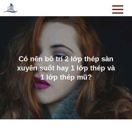
Skip
to
Thiết Kế Xây Dựng Thanh
Công Ty TNHH Thiết Kế Xây Dựng Thanh Chương
content
Chương
Có nên bố trí 2 lớp thép sàn
xuyên suốt hay 1 lớp thép và
1 lớp thép mũ?