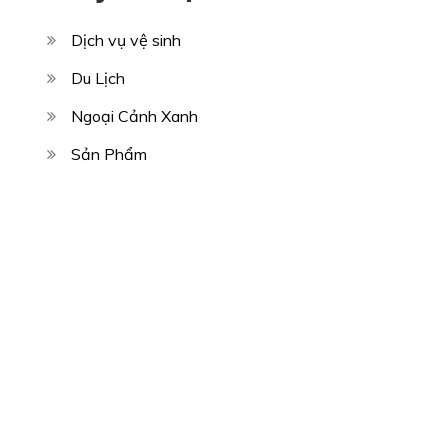
Dịch vụ vệ sinh
Du Lịch
Ngoại Cảnh Xanh
Sản Phẩm
Sửa Chữa Nhà
Thiết Kế
Tin Tức
Xây Dựng
Copyright © All rights reserved.Theme Kuza by
Sensational Theme