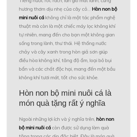
Tiếng nước róc rách, làn gió mát lành, cùng
hương thơm dịu nhẹ của cây cỏ…
Hòn non bộ
mini nuôi cá
không chỉ là một tác phẩm nghệ
thuật mà còn là một chiếc máy lọc không khí
tự nhiên, mang đến cho bạn một không gian
sống trong lành, thư thái. Hệ thống nước
chảy và cây xanh trong hòn giả sơn giúp
điều hòa không khí, tăng độ ẩm, loại bỏ bụi
bẩn và các chất độc hại, mang đến một bầu
không khí tươi mát, tốt cho sức khỏe.
Hòn non bộ mini nuôi cá là
món quà tặng rất ý nghĩa
Ngoài những lợi ích và ý nghĩa trên,
hòn non
bộ mini nuôi cá
còn được sử dụng làm quà
tặng trong các dịp đặc biệt. Đây là món quà